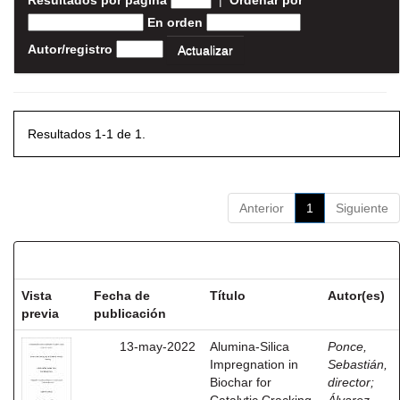
Resultados por página
|
Ordenar por
En orden
Autor/registro
Resultados 1-1 de 1.
Anterior
1
Siguiente
Resultados por ítem:
Vista
Fecha de
Título
Autor(es)
previa
publicación
13-may-2022
Alumina-Silica
Ponce,
Impregnation in
Sebastián,
Biochar for
director
;