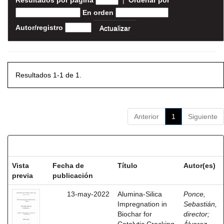
Resultados por página
|
Ordenar por
En orden
Autor/registro
Resultados 1-1 de 1.
Anterior
1
Siguiente
Resultados por ítem:
Vista
Fecha de
Título
Autor(es)
previa
publicación
13-may-2022
Alumina-Silica
Ponce,
Impregnation in
Sebastián,
Biochar for
director
;