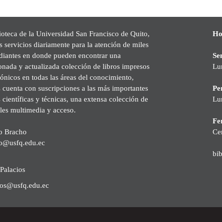
ioteca de la Universidad San Francisco de Quito,
Ho
s servicios diariamente para la atención de miles
udiantes en donde pueden encontrar una
Se
onada y actualizada colección de libros impresos
Lu
rónicos en todas las áreas del conocimiento,
cuenta con suscripciones a las más importantes
Pe
s científicas y técnicas, una extensa colección de
Lu
les multimedia y acceso.
Fer
o Bracho
Ce
o@usfq.edu.ec
bi
Palacios
ios@usfq.edu.ec