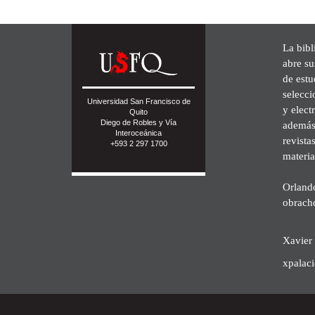
La bibl
abre su
de est
selecci
Universidad San Francisco de
y elect
Quito
Diego de Robles y Vía
además 
Interoceánica
revista
+593 2 297 1700
materia
Orland
obrach
Xavier 
xpalac