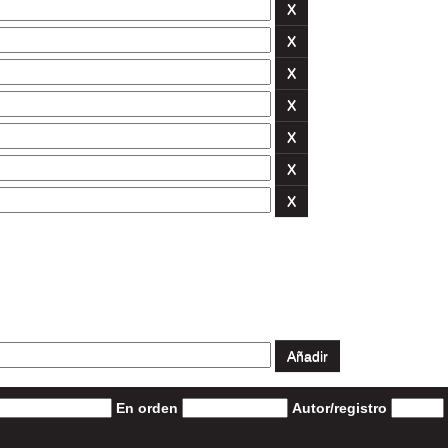
En orden
Autor/registro