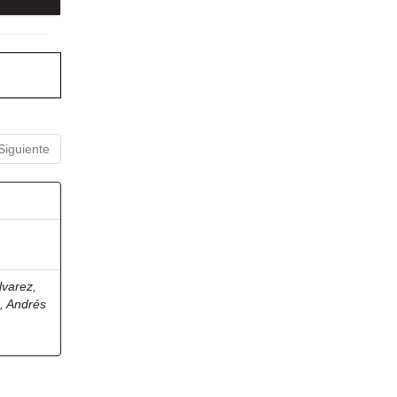
Siguiente
lvarez,
, Andrés