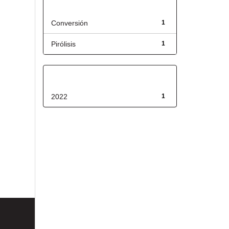
Título
Conversión
1
Pirólisis
1
Fecha de lanzamiento
2022
1