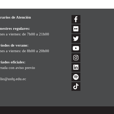
rarios de Atención
mestres regulares:
nes a viernes: de 7h00 a 21h00
ríodos de verano:
nes a viernes: de 8h00 a 20h00
iados oficiales:
rrada con aviso previo
blio@usfq.edu.ec