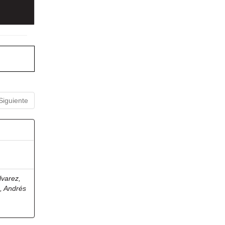
Siguiente
lvarez,
, Andrés