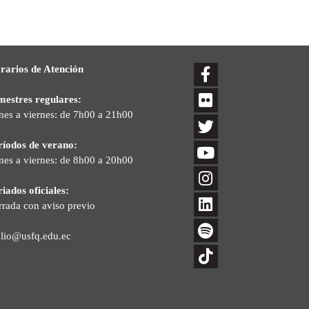
rarios de Atención
mestres regulares:
nes a viernes: de 7h00 a 21h00
ríodos de verano:
nes a viernes: de 8h00 a 20h00
iados oficiales:
rrada con aviso previo
blio@usfq.edu.ec