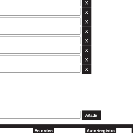
En orden
Autor/registro