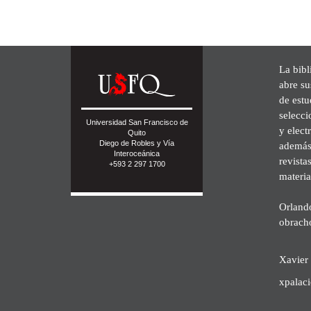
La bibl
abre su
de est
selecci
Universidad San Francisco de
y elect
Quito
Diego de Robles y Vía
además 
Interoceánica
revista
+593 2 297 1700
materia
Orland
obrach
Xavier 
xpalac