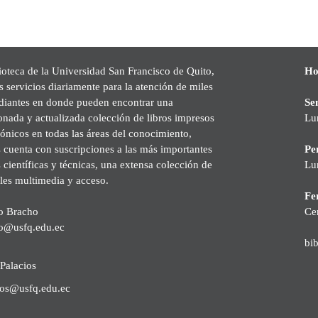
ioteca de la Universidad San Francisco de Quito,
Ho
s servicios diariamente para la atención de miles
udiantes en donde pueden encontrar una
Se
onada y actualizada colección de libros impresos
Lu
rónicos en todas las áreas del conocimiento,
cuenta con suscripciones a las más importantes
Pe
s científicas y técnicas, una extensa colección de
Lu
les multimedia y acceso.
Fer
o Bracho
Ce
o@usfq.edu.ec
bi
Palacios
ios@usfq.edu.ec