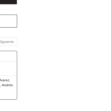
Siguiente
lvarez,
, Andrés