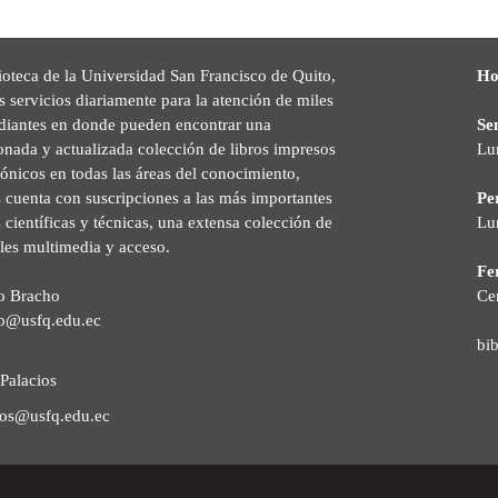
ioteca de la Universidad San Francisco de Quito,
Ho
s servicios diariamente para la atención de miles
udiantes en donde pueden encontrar una
Se
onada y actualizada colección de libros impresos
Lu
rónicos en todas las áreas del conocimiento,
cuenta con suscripciones a las más importantes
Pe
s científicas y técnicas, una extensa colección de
Lu
les multimedia y acceso.
Fer
o Bracho
Ce
o@usfq.edu.ec
bi
Palacios
ios@usfq.edu.ec