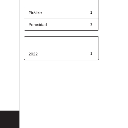
Título
Pirólisis
1
Porosidad
1
Fecha de lanzamiento
2022
1