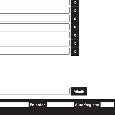
En orden
Autor/registro