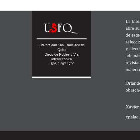
La bibl
abre su
de est
selecci
Universidad San Francisco de
y elect
Quito
Diego de Robles y Vía
además 
Interoceánica
revista
+593 2 297 1700
materia
Orland
obrach
Xavier 
xpalac