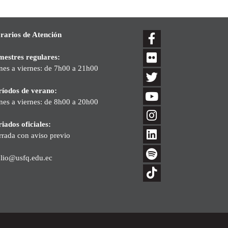
rarios de Atención
mestres regulares:
nes a viernes: de 7h00 a 21h00
ríodos de verano:
nes a viernes: de 8h00 a 20h00
iados oficiales:
rrada con aviso previo
blio@usfq.edu.ec