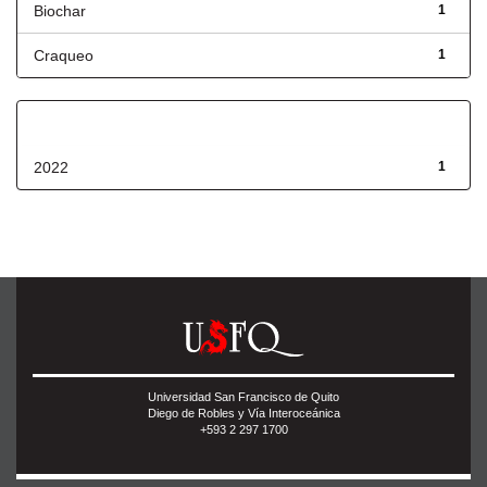
Biochar
1
Craqueo
1
Fecha de lanzamiento
2022
1
Universidad San Francisco de Quito
Diego de Robles y Vía Interoceánica
+593 2 297 1700