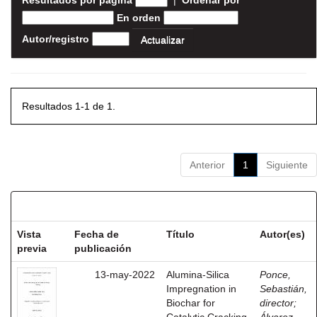
Resultados por página
|
Ordenar por
En orden
Autor/registro
Resultados 1-1 de 1.
Anterior
1
Siguiente
Resultados por ítem:
Vista
Fecha de
Título
Autor(es)
previa
publicación
13-may-2022
Alumina-Silica
Ponce,
Impregnation in
Sebastián,
Biochar for
director
;