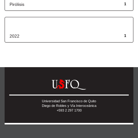
Pirólisis
1
Fecha de lanzamiento
2022
1
Universidad San Francisco de Quito
Diego de Robles y Vía Interoceánica
+593 2 297 1700