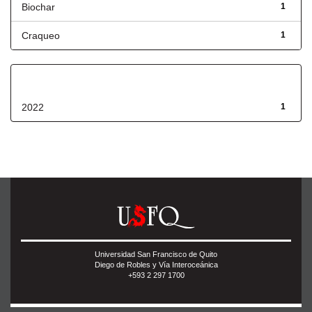
Biochar
1
Craqueo
1
Fecha de lanzamiento
2022
1
Universidad San Francisco de Quito
Diego de Robles y Vía Interoceánica
+593 2 297 1700