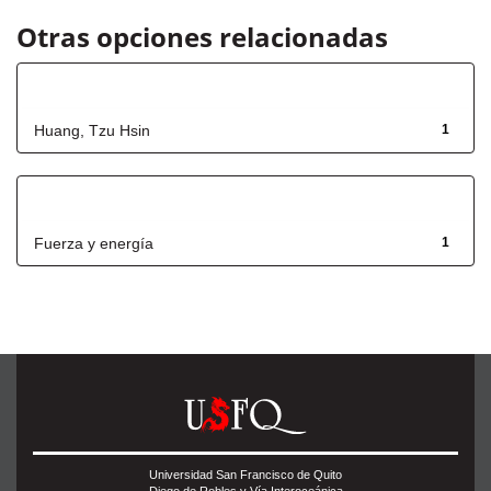
Otras opciones relacionadas
Autor
Huang, Tzu Hsin
1
Título
Fuerza y energía
1
Universidad San Francisco de Quito
Diego de Robles y Vía Interoceánica