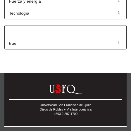
Fuerza y energía
1
Tecnología
1
Has File(s)
true
1
Universidad San Francisco de Quito
Diego de Robles y Vía Interoceánica
+593 2 297 1700