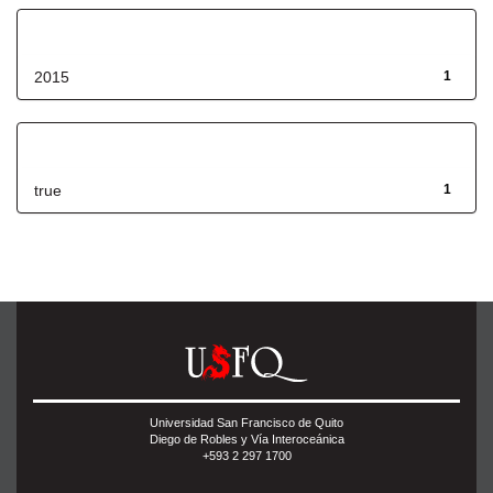
Fecha de lanzamiento
2015
1
Has File(s)
true
1
Universidad San Francisco de Quito
Diego de Robles y Vía Interoceánica
+593 2 297 1700