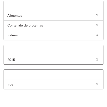
Título
Alimentos
1
Contenido de proteínas
1
Fideos
1
Fecha de lanzamiento
2015
1
Has File(s)
true
1