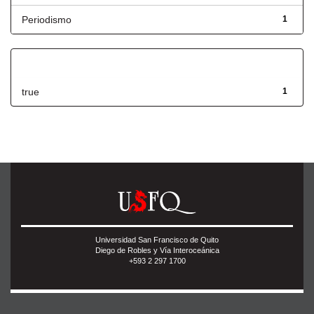
Periodismo
1
Has File(s)
true
1
Universidad San Francisco de Quito
Diego de Robles y Vía Interoceánica
+593 2 297 1700