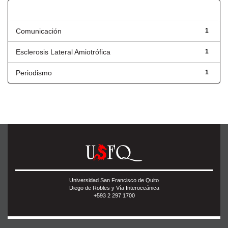
Título
Comunicación
1
Esclerosis Lateral Amiotrófica
1
Periodismo
1
Universidad San Francisco de Quito
Diego de Robles y Vía Interoceánica
+593 2 297 1700