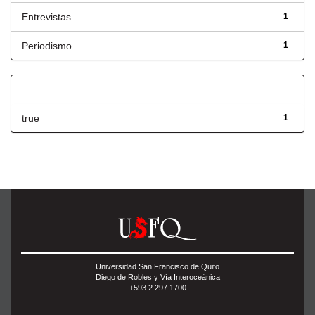
Entrevistas
1
Periodismo
1
Has File(s)
true
1
Universidad San Francisco de Quito
Diego de Robles y Vía Interoceánica
+593 2 297 1700