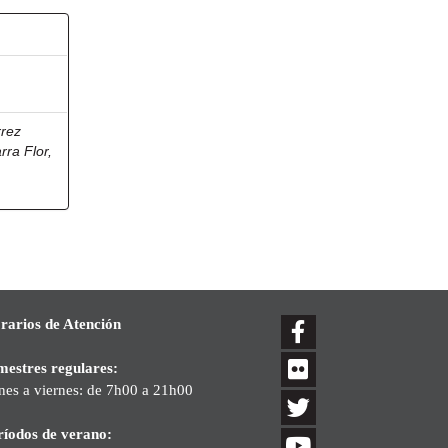
rrez
rra Flor,
rarios de Atención
mestres regulares:
nes a viernes: de 7h00 a 21h00
ríodos de verano: