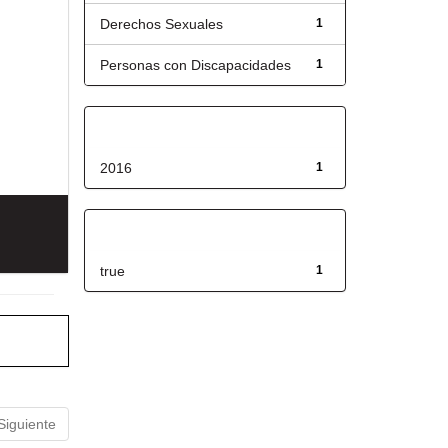
Derechos Sexuales
1
Personas con Discapacidades
1
Fecha de lanzamiento
2016
1
Has File(s)
true
1
Siguiente