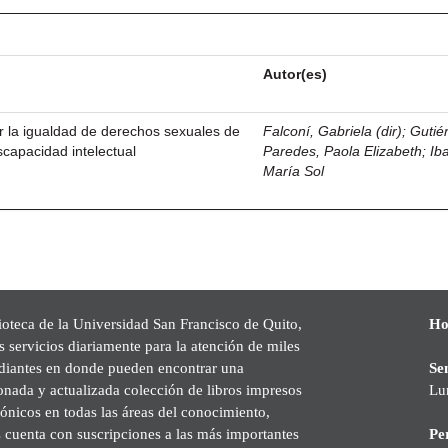
Autor(es)
r la igualdad de derechos sexuales de
Falconí, Gabriela (dir)
;
Gutié
scapacidad intelectual
Paredes, Paola Elizabeth
;
Iba
María Sol
ioteca de la Universidad San Francisco de Quito,
Ho
s servicios diariamente para la atención de miles
udiantes en donde pueden encontrar una
Se
onada y actualizada colección de libros impresos
Lu
rónicos en todas las áreas del conocimiento,
cuenta con suscripciones a las más importantes
Pe