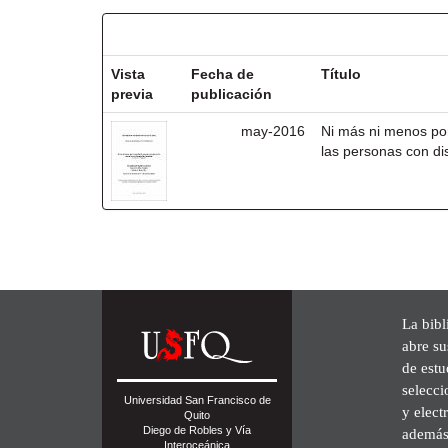
Resultados por ítem:
Vista
Fecha de
Título
previa
publicación
may-2016
Ni más ni menos po
las personas con di
La bibl
abre su
de est
selecci
Universidad San Francisco de
y elect
Quito
Diego de Robles y Vía
además 
Interoceánica