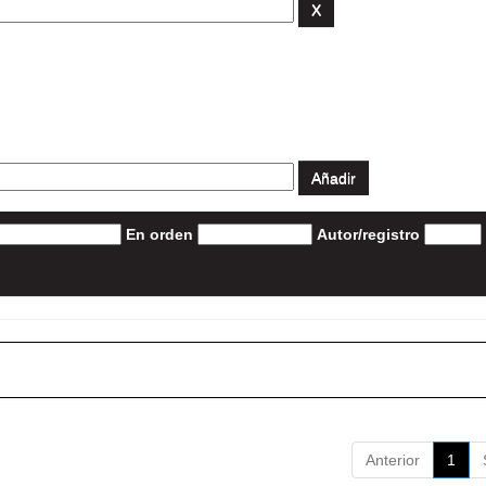
En orden
Autor/registro
Anterior
1