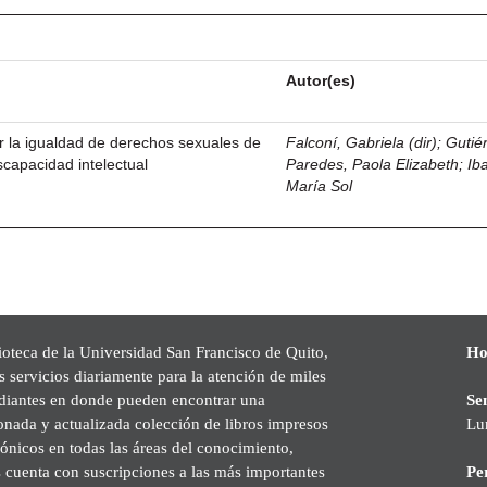
Autor(es)
r la igualdad de derechos sexuales de
Falconí, Gabriela (dir)
;
Gutié
scapacidad intelectual
Paredes, Paola Elizabeth
;
Iba
María Sol
ioteca de la Universidad San Francisco de Quito,
Ho
s servicios diariamente para la atención de miles
udiantes en donde pueden encontrar una
Se
onada y actualizada colección de libros impresos
Lu
rónicos en todas las áreas del conocimiento,
cuenta con suscripciones a las más importantes
Pe