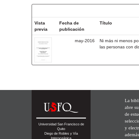
Resultados por ítem:
Vista
Fecha de
Título
previa
publicación
may-2016
Ni más ni menos po
las personas con di
La bibl
abre su
de est
selecci
Universidad San Francisco de
y elect
Quito
Diego de Robles y Vía
además 
Interoceánica