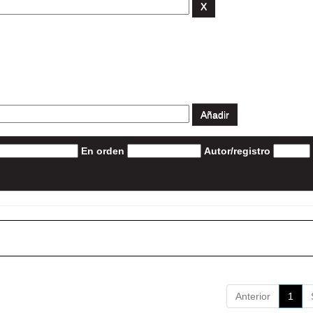
En orden
Autor/registro
Anterior
1