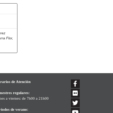
rrez
rra Flor,
rarios de Atención
mestres regulares:
nes a viernes: de 7h00 a 21h00
ríodos de verano: