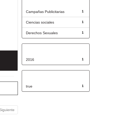
Título
Campañas Publicitarias
1
Ciencias sociales
1
Derechos Sexuales
1
Fecha de lanzamiento
2016
1
Has File(s)
true
1
Siguiente