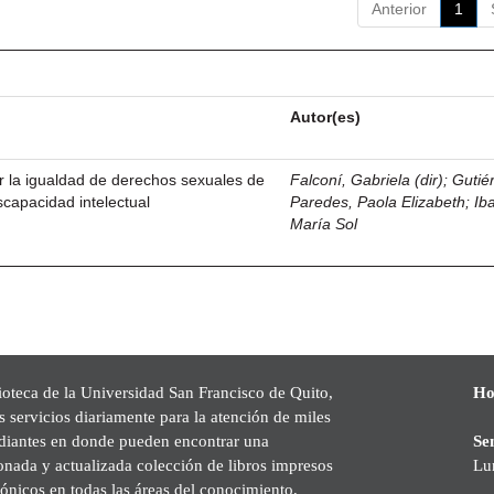
Anterior
1
Autor(es)
r la igualdad de derechos sexuales de
Falconí, Gabriela (dir)
;
Gutié
scapacidad intelectual
Paredes, Paola Elizabeth
;
Iba
María Sol
ioteca de la Universidad San Francisco de Quito,
Ho
s servicios diariamente para la atención de miles
udiantes en donde pueden encontrar una
Se
onada y actualizada colección de libros impresos
Lu
rónicos en todas las áreas del conocimiento,