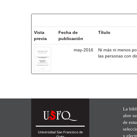
Resultados por ítem:
Vista
Fecha de
Título
previa
publicación
may-2016
Ni más ni menos po
las personas con di
La bibl
abre su
de est
selecci
Universidad San Francisco de
y elect
Quito