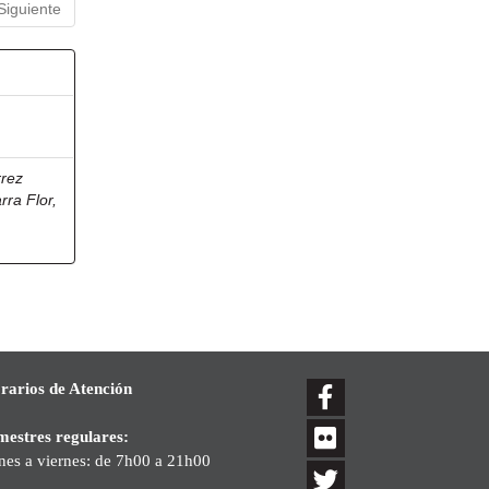
Siguiente
rrez
rra Flor,
rarios de Atención
mestres regulares:
nes a viernes: de 7h00 a 21h00