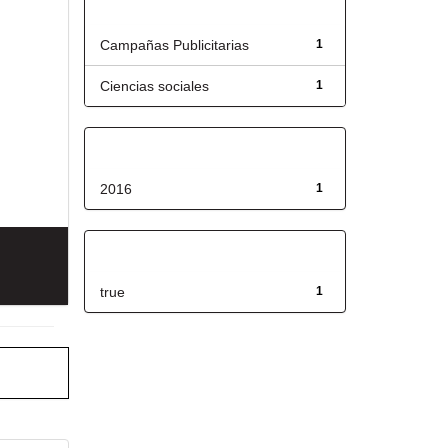
Título
Campañas Publicitarias
1
Ciencias sociales
1
Fecha de lanzamiento
2016
1
Has File(s)
true
1