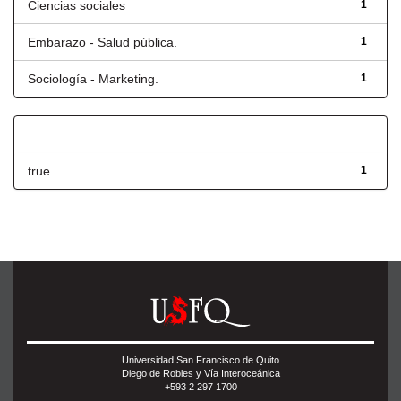
Ciencias sociales
1
Embarazo - Salud pública.
1
Sociología - Marketing.
1
Has File(s)
true
1
Universidad San Francisco de Quito
Diego de Robles y Vía Interoceánica
+593 2 297 1700