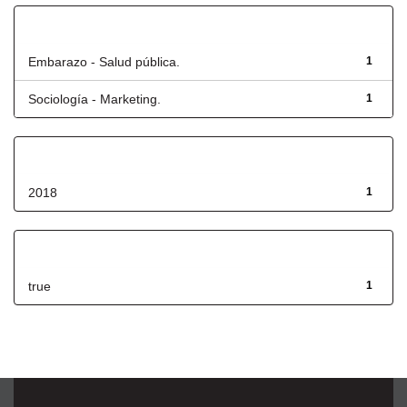
Título
Embarazo - Salud pública.
1
Sociología - Marketing.
1
Fecha de lanzamiento
2018
1
Has File(s)
true
1