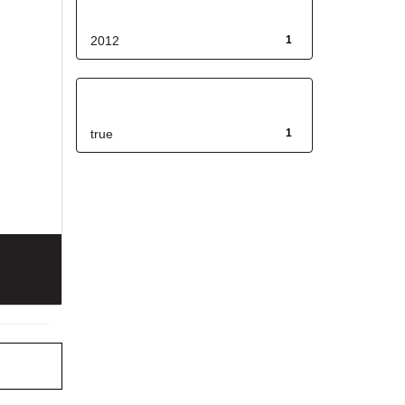
Fecha de lanzamiento
2012
1
Has File(s)
true
1