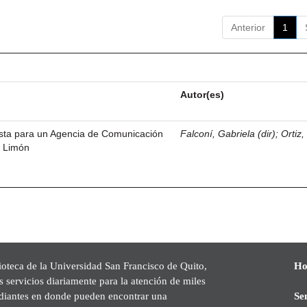
Anterior
1
Autor(es)
esta para un Agencia de Comunicación
Falconí, Gabriela (dir)
;
Ortiz
l Limón
ioteca de la Universidad San Francisco de Quito,
Ho
s servicios diariamente para la atención de miles
udiantes en donde pueden encontrar una
Se