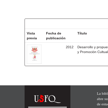
Resultados por ítem:
Vista
Fecha de
Título
previa
publicación
2012
Desarrollo y propu
y Promoción Cultua
La bibl
abre su
de est