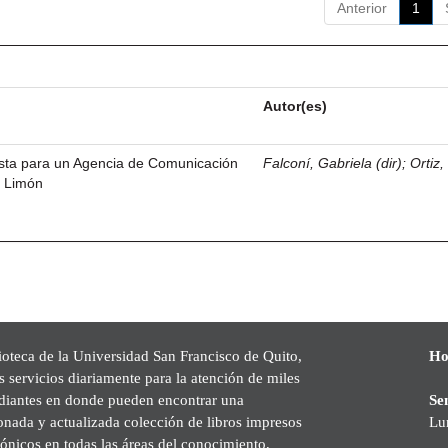
Anterior
1
Autor(es)
esta para un Agencia de Comunicación
Falconí, Gabriela (dir)
;
Ortiz
l Limón
ioteca de la Universidad San Francisco de Quito,
Ho
s servicios diariamente para la atención de miles
udiantes en donde pueden encontrar una
Se
onada y actualizada colección de libros impresos
Lu
rónicos en todas las áreas del conocimiento,