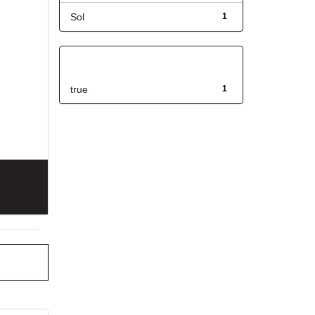
Sol
1
Has File(s)
true
1