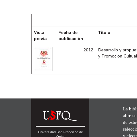
Resultados por ítem:
Vista
Fecha de
Título
previa
publicación
2012
Desarrollo y propu
y Promoción Cultua
La bibl
abre su
de est
selecci
Universidad San Francisco de
y elect
Quito