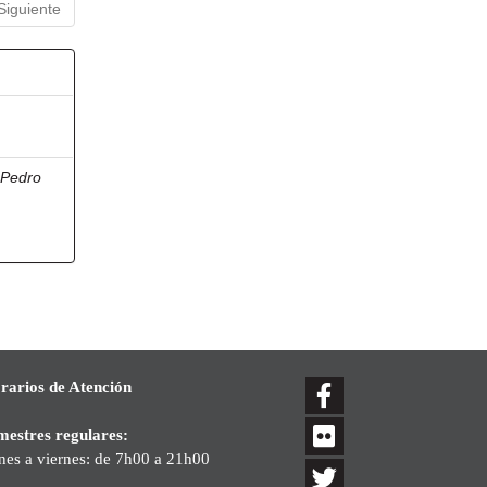
Siguiente
, Pedro
rarios de Atención
mestres regulares:
nes a viernes: de 7h00 a 21h00