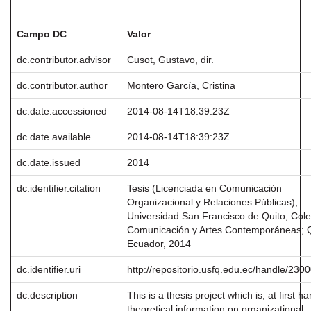
Registro completo de metadatos
Campo DC
Valor
dc.contributor.advisor
Cusot, Gustavo, dir.
dc.contributor.author
Montero García, Cristina
dc.date.accessioned
2014-08-14T18:39:23Z
dc.date.available
2014-08-14T18:39:23Z
dc.date.issued
2014
dc.identifier.citation
Tesis (Licenciada en Comunicación
Organizacional y Relaciones Públicas),
Universidad San Francisco de Quito, Cole
Comunicación y Artes Contemporáneas; Q
Ecuador, 2014
dc.identifier.uri
http://repositorio.usfq.edu.ec/handle/230
dc.description
This is a thesis project which is, at first ha
theoretical information on organizational