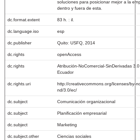
soluciones para posicionar mejor a la em
dentro y fuera de esta.
dc.format.extent
83 h. : il.
dc.language.iso
esp
dc.publisher
Quito: USFQ, 2014
dc.rights
openAccess
dc.rights
Atribución-NoComercial-SinDerivadas 3.0
Ecuador
dc.rights.uri
http://creativecommons.org/licenses/by-n
nd/3.0/ec/
dc.subject
Comunicación organizacional
dc.subject
Planificación empresarial
dc.subject
Marketing
dc.subject.other
Ciencias sociales