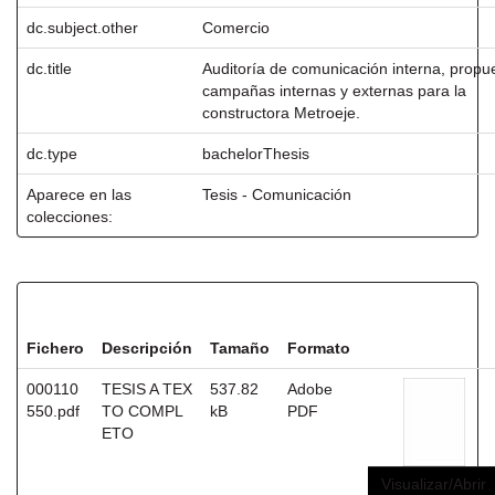
dc.subject.other
Comercio
dc.title
Auditoría de comunicación interna, propu
campañas internas y externas para la
constructora Metroeje.
dc.type
bachelorThesis
Aparece en las
Tesis - Comunicación
colecciones:
Ficheros en este ítem:
Fichero
Descripción
Tamaño
Formato
000110
TESIS A TEX
537.82
Adobe
550.pdf
TO COMPL
kB
PDF
ETO
Visualizar/Abrir