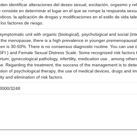
en identificar alteraciones del deseo sexual, excitación, orgasmo y re
jo consiste en determinar el lugar en el que se rompe la respuesta sex
icos, la aplicación de drogas y modificaciones en el estilo de vida tal
 los factores de riesgo.
symptomatic unit with organic (biological), psychological and social (
 the menopause, there is a high prevalence in younger premenopausal 
n is 30-50%. There is no consensus diagnostic routine. You can use dir
FI ) and Female Sexual Distress Scale. Some recognized risk factors 
tum, gynecological pathology, infertility, medication use , among others.
se. Regarding the treatment, the success of the management is to det
ation of psychological therapy, the use of medical devices, drugs and im
ity and elimination of risk factors.
/23000/3248