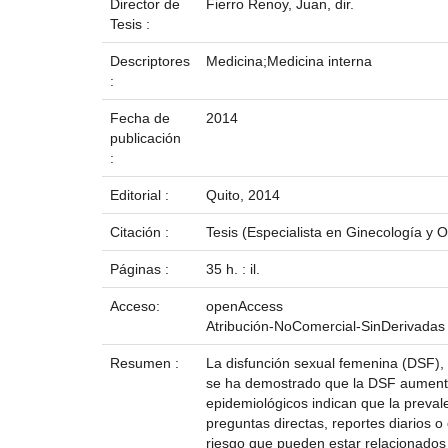
Director de
Fierro Renoy, Juan, dir.
Tesis :
Descriptores
Medicina;Medicina interna
:
Fecha de
2014
publicación
:
Editorial :
Quito, 2014
Citación :
Tesis (Especialista en Ginecología y 
Páginas :
35 h. : il.
Acceso:
openAccess
Atribución-NoComercial-SinDerivadas
Resumen :
La disfunción sexual femenina (DSF), 
se ha demostrado que la DSF aumenta
epidemiológicos indican que la preva
preguntas directas, reportes diarios 
riesgo que pueden estar relacionados 