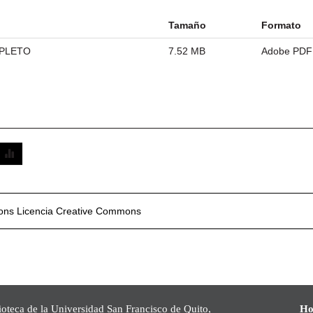
Tamaño
Formato
MPLETO
7.52 MB
Adobe PDF
mons
Licencia Creative Commons
ioteca de la Universidad San Francisco de Quito,
Ho