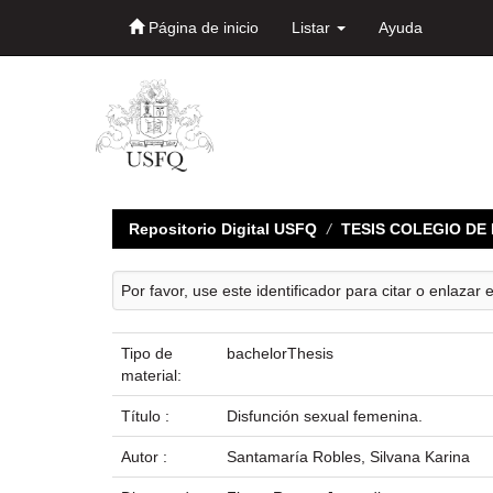
Página de inicio
Listar
Ayuda
Skip
navigation
Repositorio Digital USFQ
TESIS COLEGIO D
Por favor, use este identificador para citar o enlazar 
Tipo de
bachelorThesis
material:
Título :
Disfunción sexual femenina.
Autor :
Santamaría Robles, Silvana Karina