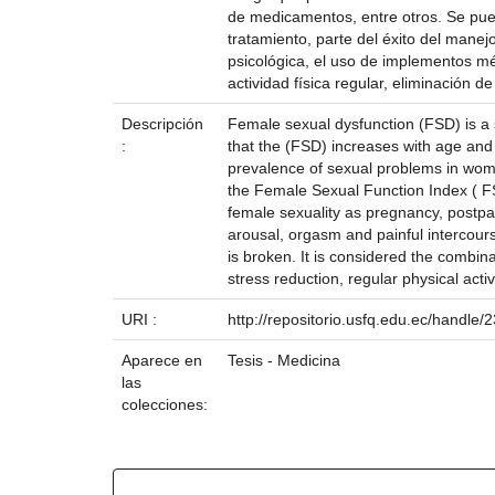
de medicamentos, entre otros. Se pued
tratamiento, parte del éxito del mane
psicológica, el uso de implementos méd
actividad física regular, eliminación de
Descripción
Female sexual dysfunction (FSD) is a 
:
that the (FSD) increases with age and
prevalence of sexual problems in wome
the Female Sexual Function Index ( FS
female sexuality as pregnancy, postpar
arousal, orgasm and painful intercour
is broken. It is considered the combin
stress reduction, regular physical activ
URI :
http://repositorio.usfq.edu.ec/handle
Aparece en
Tesis - Medicina
las
colecciones:
Ficheros en este ítem: