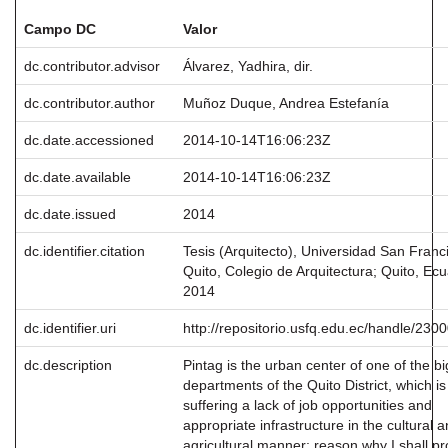
Campo DC
Valor
dc.contributor.advisor
Álvarez, Yadhira, dir.
dc.contributor.author
Muñoz Duque, Andrea Estefanía
dc.date.accessioned
2014-10-14T16:06:23Z
dc.date.available
2014-10-14T16:06:23Z
dc.date.issued
2014
dc.identifier.citation
Tesis (Arquitecto), Universidad San Franc
Quito, Colegio de Arquitectura; Quito, Ecu
2014
dc.identifier.uri
http://repositorio.usfq.edu.ec/handle/230
dc.description
Pintag is the urban center of one of the b
departments of the Quito District, which is
suffering a lack of job opportunities and
appropriate infrastructure in the cultural 
agricultural manner; reason why I shall p