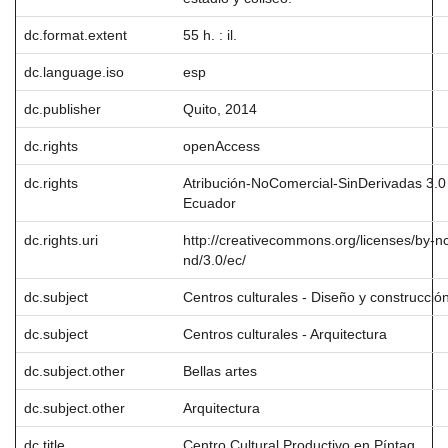
dc.format.extent
55 h. : il.
dc.language.iso
esp
dc.publisher
Quito, 2014
dc.rights
openAccess
dc.rights
Atribución-NoComercial-SinDerivadas 3.0
Ecuador
dc.rights.uri
http://creativecommons.org/licenses/by-n
nd/3.0/ec/
dc.subject
Centros culturales - Diseño y construcció
dc.subject
Centros culturales - Arquitectura
dc.subject.other
Bellas artes
dc.subject.other
Arquitectura
dc.title
Centro Cultural Productivo en Píntag.