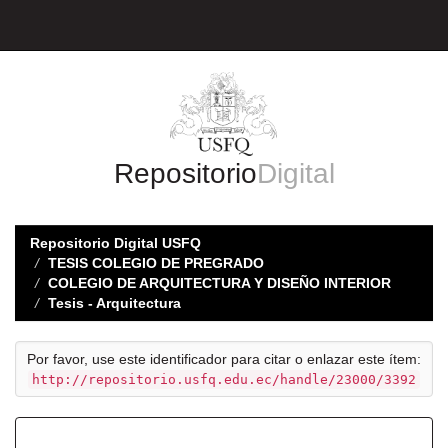
Skip
navigation
Repositorio
Digital
Repositorio Digital USFQ
TESIS COLEGIO DE PREGRADO
COLEGIO DE ARQUITECTURA Y DISEÑO INTERIOR
Tesis - Arquitectura
Por favor, use este identificador para citar o enlazar este ítem:
http://repositorio.usfq.edu.ec/handle/23000/3392
Registro completo de metadatos