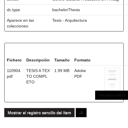
dc.type
bachelorThesis
Aparece en las
Tesis - Arquitectura
colecciones:
Ficheros en este ítem:
Fichero
Descripción
Tamaño
Formato
110904.
TESIS A TEX
1.99 MB
Adobe
pdf
TO COMPL
PDF
ETO
Visualizar/Abrir
Mostrar el registro sencillo del ítem