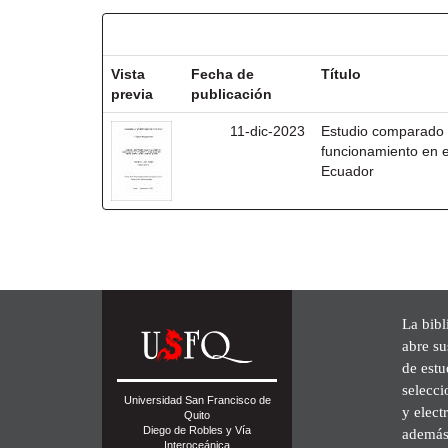
Resultados por ítem:
Vista
Fecha de
Título
previa
publicación
11-dic-2023
Estudio comparado :
funcionamiento en e
Ecuador
La bibl
abre su
de est
selecci
Universidad San Francisco de
y elect
Quito
Diego de Robles y Vía
además 
Interoceánica