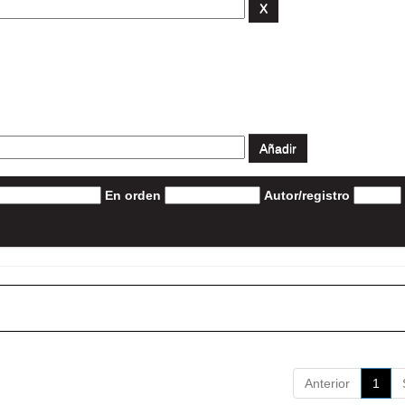
En orden
Autor/registro
Anterior
1