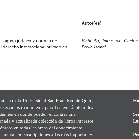
Autor(es)
 laguna jurídica y normas de
Vintimilla, Jaime, dir.
;
Cocíos 
l derecho internacional privado en
Paula Isabel
ioteca de la Universidad San Francisco de Quito,
Ho
s servicios diariamente para la atención de miles
udiantes en donde pueden encontrar una
Se
onada y actualizada colección de libros impresos
Lu
rónicos en todas las áreas del conocimiento,
cuenta con suscripciones a las más importantes
Pe