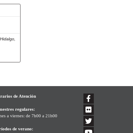
Hidalgo,
rarios de Atención
mestres regulares:
nes a viernes: de 7h00 a 21h00
ríodos de verano: