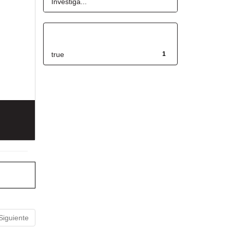
Investiga...
Has File(s)
true
1
Siguiente