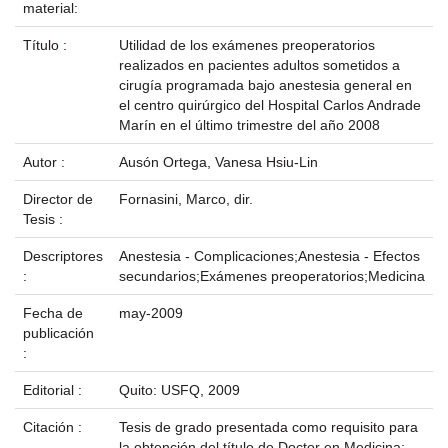
material:
Título :
Utilidad de los exámenes preoperatorios
realizados en pacientes adultos sometidos a
cirugía programada bajo anestesia general en
el centro quirúrgico del Hospital Carlos Andrade
Marín en el último trimestre del año 2008
Autor :
Ausón Ortega, Vanesa Hsiu-Lin
Director de
Fornasini, Marco, dir.
Tesis :
Descriptores
Anestesia - Complicaciones;Anestesia - Efectos
:
secundarios;Exámenes preoperatorios;Medicina
Fecha de
may-2009
publicación
:
Editorial :
Quito: USFQ, 2009
Citación :
Tesis de grado presentada como requisito para
la obtención del título de Doctor en Medicina;