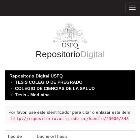
Skip
navigation
Repositorio
Digital
Repositorio Digital USFQ
TESIS COLEGIO DE PREGRADO
COLEGIO DE CIENCIAS DE LA SALUD
Tesis - Medicina
Por favor, use este identificador para citar o enlazar este ítem:
http://repositorio.usfq.edu.ec/handle/23000/348
Tipo de
bachelorThesis