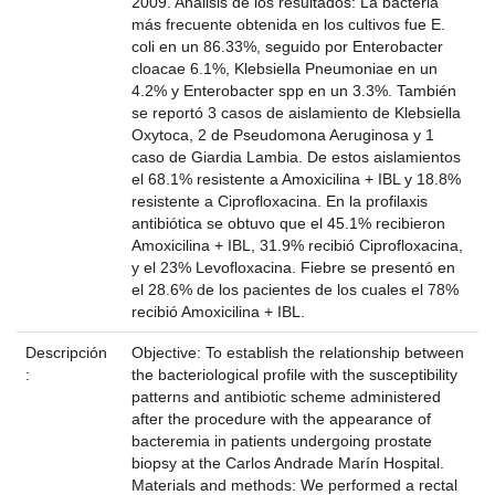
2009. Análisis de los resultados: La bacteria
más frecuente obtenida en los cultivos fue E.
coli en un 86.33%, seguido por Enterobacter
cloacae 6.1%, Klebsiella Pneumoniae en un
4.2% y Enterobacter spp en un 3.3%. También
se reportó 3 casos de aislamiento de Klebsiella
Oxytoca, 2 de Pseudomona Aeruginosa y 1
caso de Giardia Lambia. De estos aislamientos
el 68.1% resistente a Amoxicilina + IBL y 18.8%
resistente a Ciprofloxacina. En la profilaxis
antibiótica se obtuvo que el 45.1% recibieron
Amoxicilina + IBL, 31.9% recibió Ciprofloxacina,
y el 23% Levofloxacina. Fiebre se presentó en
el 28.6% de los pacientes de los cuales el 78%
recibió Amoxicilina + IBL.
Descripción
Objective: To establish the relationship between
:
the bacteriological profile with the susceptibility
patterns and antibiotic scheme administered
after the procedure with the appearance of
bacteremia in patients undergoing prostate
biopsy at the Carlos Andrade Marín Hospital.
Materials and methods: We performed a rectal