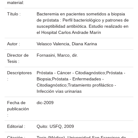
material:
Título :
Bacteremia en pacientes sometidos a biopsia
de próstata : Perfil bacteriológico y patrones de
susceptibilidad antibiótica. Estudio realizado en
el Hospital Carlos Andrade Marín
Autor :
Velasco Valencia, Diana Karina
Director de
Fornasini, Marco, dir.
Tesis :
Descriptores
Próstata - Cáncer - Citodiagnóstico;Próstata -
:
Biopsia;Próstata - Enfermedades -
Citodiagnóstico;Tratamiento profiláctico -
Infección vías urinarias
Fecha de
dic-2009
publicación
:
Editorial :
Quito: USFQ, 2009
Citación :
Tesis (Médico), Universidad San Francisco de