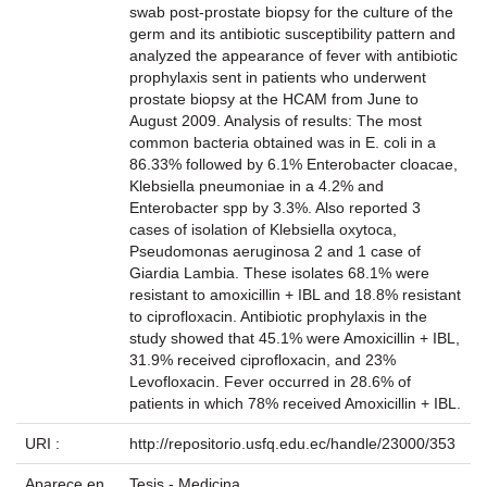
swab post-prostate biopsy for the culture of the
germ and its antibiotic susceptibility pattern and
analyzed the appearance of fever with antibiotic
prophylaxis sent in patients who underwent
prostate biopsy at the HCAM from June to
August 2009. Analysis of results: The most
common bacteria obtained was in E. coli in a
86.33% followed by 6.1% Enterobacter cloacae,
Klebsiella pneumoniae in a 4.2% and
Enterobacter spp by 3.3%. Also reported 3
cases of isolation of Klebsiella oxytoca,
Pseudomonas aeruginosa 2 and 1 case of
Giardia Lambia. These isolates 68.1% were
resistant to amoxicillin + IBL and 18.8% resistant
to ciprofloxacin. Antibiotic prophylaxis in the
study showed that 45.1% were Amoxicillin + IBL,
31.9% received ciprofloxacin, and 23%
Levofloxacin. Fever occurred in 28.6% of
patients in which 78% received Amoxicillin + IBL.
URI :
http://repositorio.usfq.edu.ec/handle/23000/353
Aparece en
Tesis - Medicina