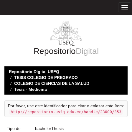
Skip
navigation
Repositorio
Digital
Repositorio Digital USFQ
TESIS COLEGIO DE PREGRADO
COLEGIO DE CIENCIAS DE LA SALUD
Tesis - Medicina
Por favor, use este identificador para citar o enlazar este ítem:
http://repositorio.usfq.edu.ec/handle/23000/353
Tipo de
bachelorThesis