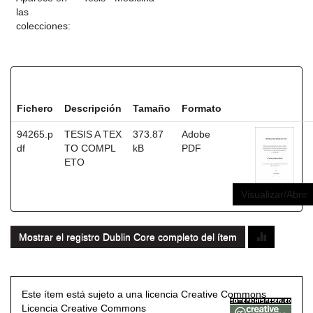
las
colecciones:
Ficheros en este ítem:
Fichero
Descripción
Tamaño
Formato
94265.p
TESIS A TEX
373.87
Adobe
df
TO COMPL
kB
PDF
ETO
Visualizar/Abrir
Mostrar el registro Dublin Core completo del ítem
Este ítem está sujeto a una licencia Creative Commons
Licencia Creative Commons