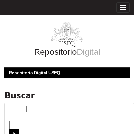
Skip
navigation
Repositorio
Digital
Repositorio Digital USFQ
Buscar
Buscar:
por