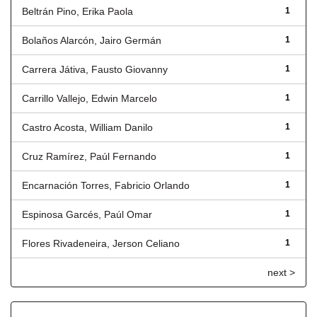
Beltrán Pino, Erika Paola
1
Bolaños Alarcón, Jairo Germán
1
Carrera Játiva, Fausto Giovanny
1
Carrillo Vallejo, Edwin Marcelo
1
Castro Acosta, William Danilo
1
Cruz Ramírez, Paúl Fernando
1
Encarnación Torres, Fabricio Orlando
1
Espinosa Garcés, Paúl Omar
1
Flores Rivadeneira, Jerson Celiano
1
next >
Título