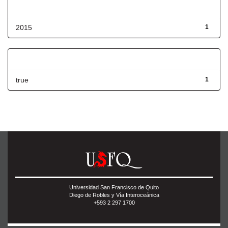
Fecha de lanzamiento
2015
1
Has File(s)
true
1
Universidad San Francisco de Quito
Diego de Robles y Vía Interoceánica
+593 2 297 1700