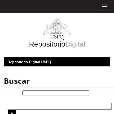
Skip
navigation
Repositorio
Digital
Repositorio Digital USFQ
Buscar
Buscar:
por