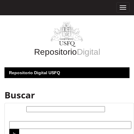
Skip
navigation
Repositorio
Digital
Repositorio Digital USFQ
Buscar
Buscar:
por