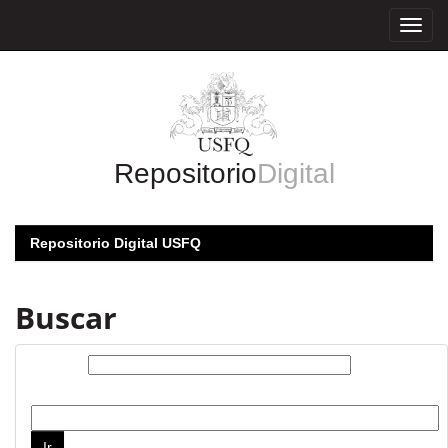
Skip
navigation
Repositorio
Digital
Repositorio Digital USFQ
Buscar
Buscar:
por