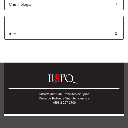
Criminologia
1
Has File(s)
true
1
Universidad San Francisco de Quito
Diego de Robles y Vía Interoceánica
+593 2 297 1700