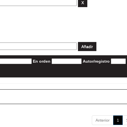
En orden
Autor/registro
Anterior
1