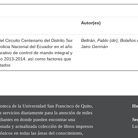
Autor(es)
l Circuito Centenario del Distrito Sur
Beltrán, Pablo (dir)
;
Bolaños 
Policia Nacional del Ecuador en el año
Jairo Germán
rativo de control de mando integral y
ño 2013-2014, así como factores que
ltados
ioteca de la Universidad San Francisco de Quito,
Ho
s servicios diariamente para la atención de miles
udiantes en donde pueden encontrar una
Se
onada y actualizada colección de libros impresos
Lu
rónicos en todas las áreas del conocimiento,