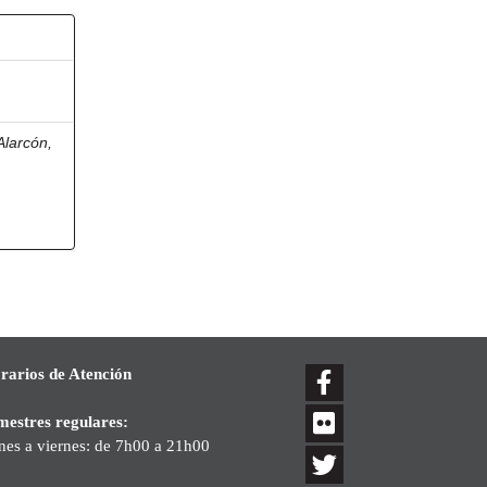
Alarcón,
rarios de Atención
mestres regulares:
nes a viernes: de 7h00 a 21h00