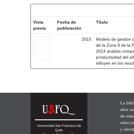
Resultados por ítem:
Vista
Fecha de
Título
previa
publicación
2015
Modelo de gestión de
de la Zona 8 de la 
2014 análisis compa
productividad del a
influyen en los resu
La bibl
abre su
de est
selecci
Universidad San Francisco de
y elect
Quito