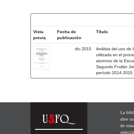
Resultados por ítem:
Vista
Fecha de
Título
previa
publicación
dic-2015
Análisis del uso de 
utilizada en el pro
alumnos de la Escu
Segundo Froilán Ji
período 2014-2015
La bibl
abre su
de est
selecci