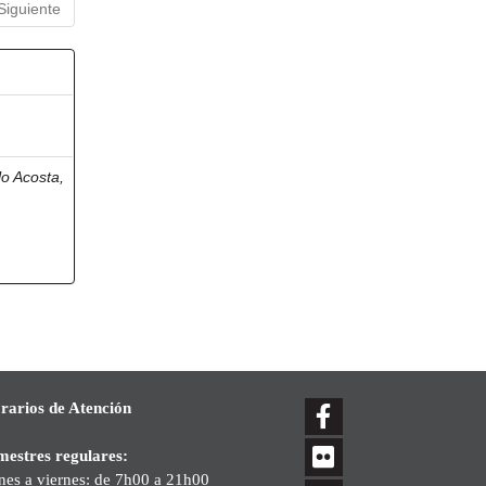
Siguiente
lo Acosta,
rarios de Atención
mestres regulares:
nes a viernes: de 7h00 a 21h00