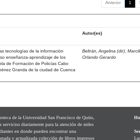
Anterior
1
Autor(es)
las tecnologías de la información
Beltrán, Angelina (dir)
;
Marcil
ceso enseñanza-aprendizaje de los
Orlando Gerardo
ela de Formación de Policías Cabo
ménez Granda de la ciudad de Cuenca
ioteca de la Universidad San Francisco de Quito,
Ho
s servicios diariamente para la atención de miles
udiantes en donde pueden encontrar una
Se
onada y actualizada colección de libros impresos
Lu