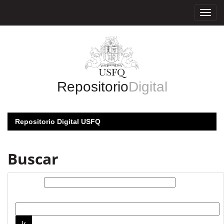
Skip
navigation
Repositorio
Digital
Repositorio Digital USFQ
Buscar
Buscar:
por