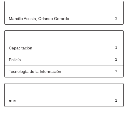
Autor
Marcillo Acosta, Orlando Gerardo
1
Título
Capacitación
1
Policía
1
Tecnología de la Información
1
Has File(s)
true
1