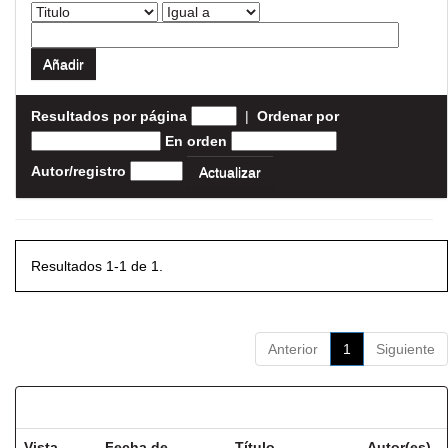
Resultados por página
|
Ordenar por
En orden
Autor/registro
Resultados 1-1 de 1.
Anterior
1
Siguiente
Resultados por ítem:
Vista
Fecha de
Título
Autor(es)