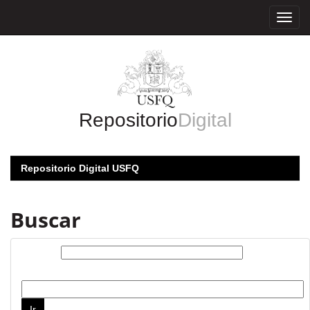
Skip
navigation
Repositorio
Digital
Repositorio Digital USFQ
Buscar
Buscar:
por