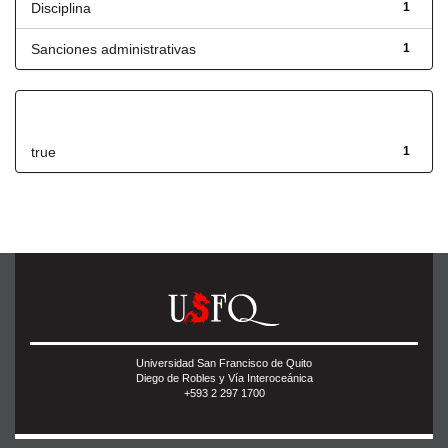
Disciplina
1
Sanciones administrativas
1
Has File(s)
true
1
Universidad San Francisco de Quito
Diego de Robles y Vía Interoceánica
+593 2 297 1700