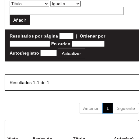
Resultados por página
|
Ordenar por
En orden
Autor/registro
Resultados 1-1 de 1.
Anterior
1
Siguiente
Resultados por ítem:
Vista
Fecha de
Título
Autor(es)