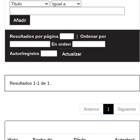
Resultados por página
|
Ordenar por
En orden
Autor/registro
Resultados 1-1 de 1.
Anterior
1
Siguiente
Resultados por ítem:
Vista
Fecha de
Título
Autor(es)