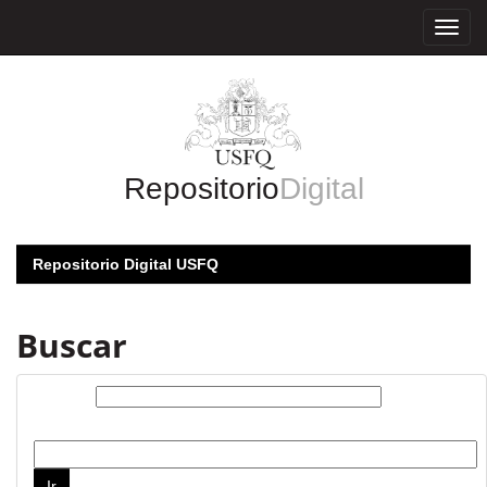
Skip
navigation
Repositorio
Digital
Repositorio Digital USFQ
Buscar
Buscar:
por