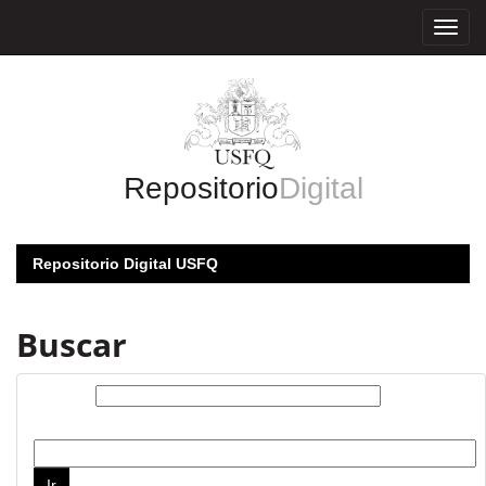
Skip
navigation
Repositorio
Digital
Repositorio Digital USFQ
Buscar
Buscar:
por