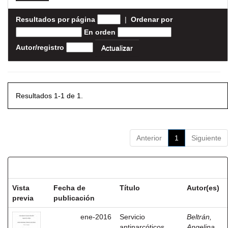
Resultados por página
|
Ordenar por
En orden
Autor/registro
Resultados 1-1 de 1.
Anterior
1
Siguiente
Resultados por ítem:
Vista
Fecha de
Título
Autor(es)
previa
publicación
ene-2016
Servicio
Beltrán,
antinarcóticos
Angelina