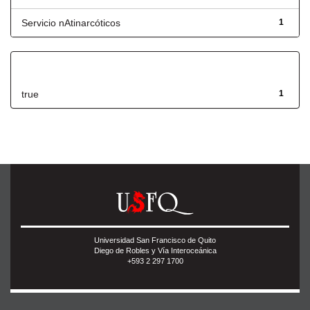
Servicio nAtinarcóticos
1
Has File(s)
true
1
Universidad San Francisco de Quito
Diego de Robles y Vía Interoceánica
+593 2 297 1700