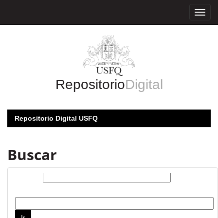
Skip
navigation
Repositorio
Digital
Repositorio Digital USFQ
Buscar
Buscar:
por