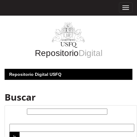
Skip
navigation
Repositorio
Digital
Repositorio Digital USFQ
Buscar
Buscar:
por