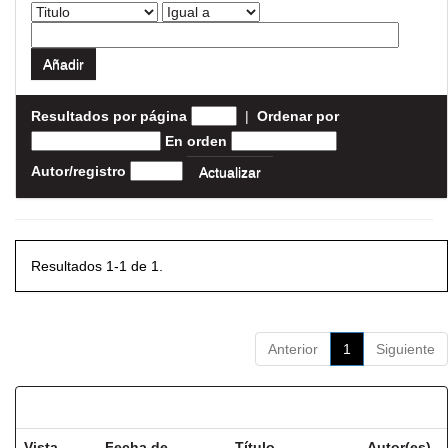
Resultados por página
|
Ordenar por
En orden
Autor/registro
Resultados 1-1 de 1.
Anterior
1
Siguiente
Resultados por ítem:
Vista
Fecha de
Título
Autor(es)