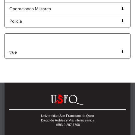
Operaciones Militares
1
Policía
1
Has File(s)
true
1
Universidad San Francisco de Quito
Diego de Robles y Vía Interoceánica
+593 2 297 1700