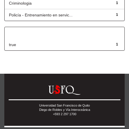
Criminologia
1
Policía - Entrenamiento en servic...
1
Has File(s)
true
1
Universidad San Francisco de Quito
Diego de Robles y Vía Interoceánica
+593 2 297 1700