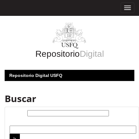
Skip
navigation
Repositorio
Digital
Repositorio Digital USFQ
Buscar
Buscar:
por