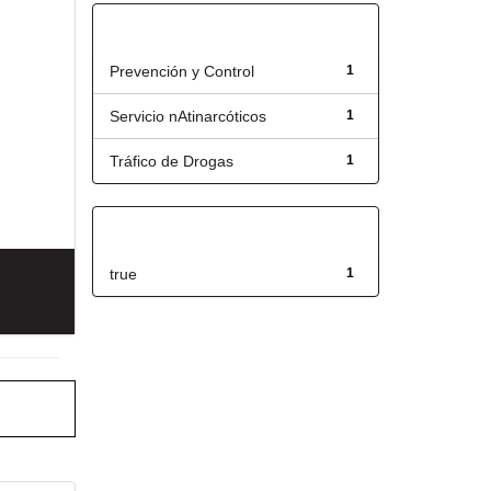
Título
Prevención y Control
1
Servicio nAtinarcóticos
1
Tráfico de Drogas
1
Has File(s)
true
1