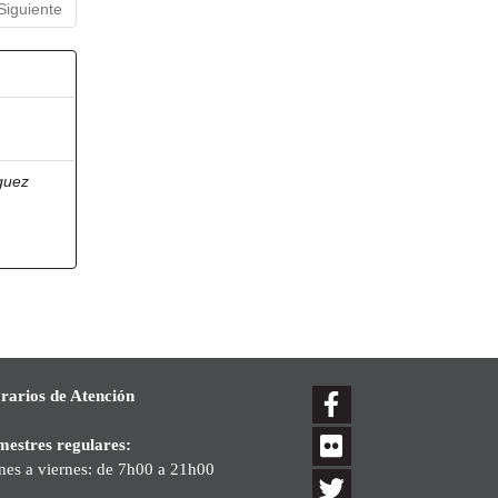
Siguiente
guez
rarios de Atención
mestres regulares:
nes a viernes: de 7h00 a 21h00