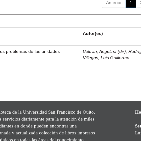
Anterior
1
Autor(es)
icos problemas de las unidades
Beltrán, Angelina (dir)
;
Rodrí
Villegas, Luis Guillermo
ioteca de la Universidad San Francisco de Quito,
Ho
s servicios diariamente para la atención de miles
udiantes en donde pueden encontrar una
Se
onada y actualizada colección de libros impresos
Lu
rónicos en todas las áreas del conocimiento,