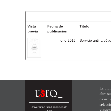
Resultados por ítem:
Vista
Fecha de
Título
previa
publicación
ene-2016
Servicio antinarcót
La bibl
abre su
de est
selecci
Universidad San Francisco de
y elect
Quito