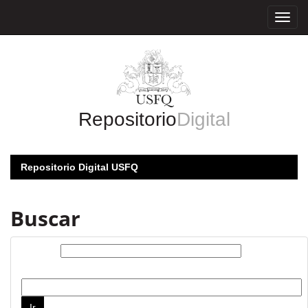
Skip
navigation
Repositorio
Digital
Repositorio Digital USFQ
Buscar
Buscar:
por