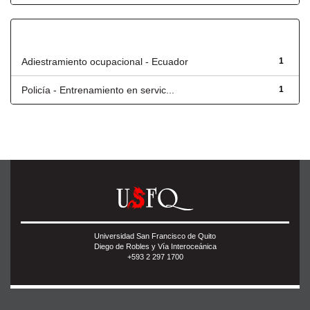
Título
Adiestramiento ocupacional - Ecuador
1
Policía - Entrenamiento en servic...
1
Universidad San Francisco de Quito
Diego de Robles y Vía Interoceánica
+593 2 297 1700