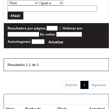
Resultados por página
|
Ordenar por
En orden
Autor/registro
Resultados 1-1 de 1.
Anterior
1
Siguiente
Resultados por ítem:
Vista
Fecha de
Título
Autor(es)