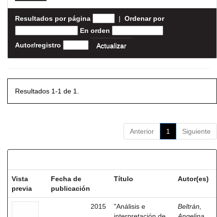
Resultados por página
|
Ordenar por
En orden
Autor/registro
Resultados 1-1 de 1.
Anterior
1
Siguiente
Resultados por ítem:
Vista
Fecha de
Título
Autor(es)
previa
publicación
2015
"Análisis e
Beltrán,
interpretación de
Angelina