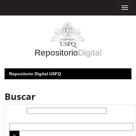
Skip
navigation
Repositorio
Digital
Repositorio Digital USFQ
Buscar
Buscar:
por