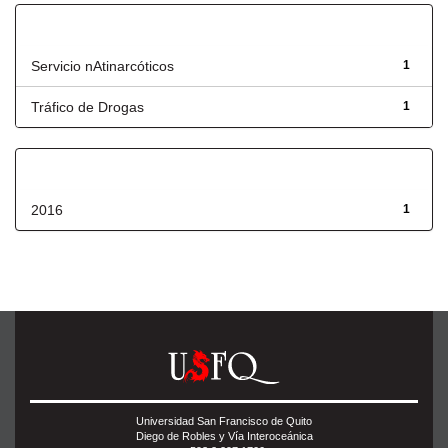
Título
Servicio nAtinarcóticos
1
Tráfico de Drogas
1
Fecha de lanzamiento
2016
1
Universidad San Francisco de Quito
Diego de Robles y Vía Interoceánica