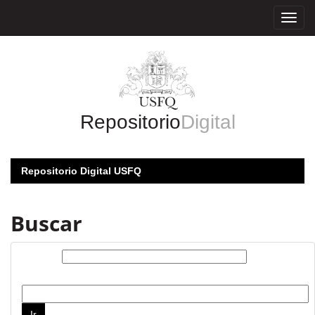
Skip
navigation
Repositorio
Digital
Repositorio Digital USFQ
Buscar
Buscar:
por