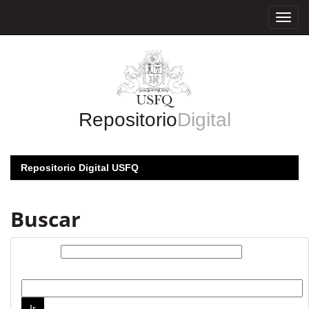
Skip
navigation
Repositorio
Digital
Repositorio Digital USFQ
Buscar
Buscar:
por