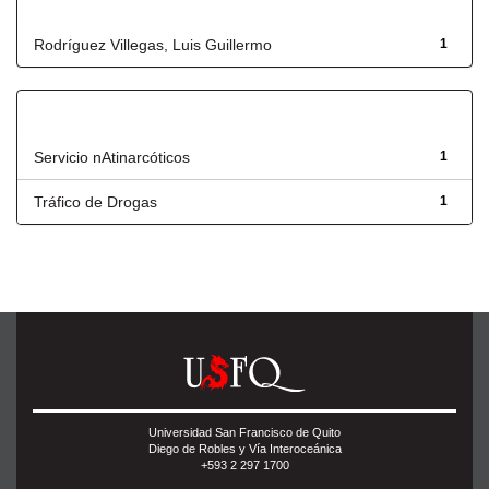
Autor
Rodríguez Villegas, Luis Guillermo
1
Título
Servicio nAtinarcóticos
1
Tráfico de Drogas
1
Universidad San Francisco de Quito
Diego de Robles y Vía Interoceánica
+593 2 297 1700