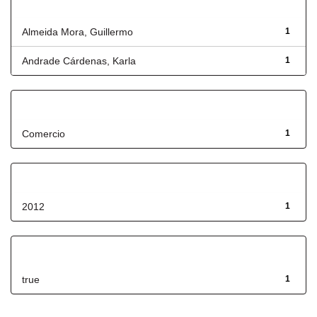
Autor
Almeida Mora, Guillermo
1
Andrade Cárdenas, Karla
1
Título
Comercio
1
Fecha de lanzamiento
2012
1
Has File(s)
true
1