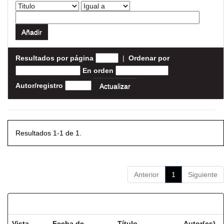
Resultados por página
|
Ordenar por
En orden
Autor/registro
Resultados 1-1 de 1.
Anterior
1
Siguiente
Resultados por ítem:
Vista
Fecha de
Título
Autor(es)