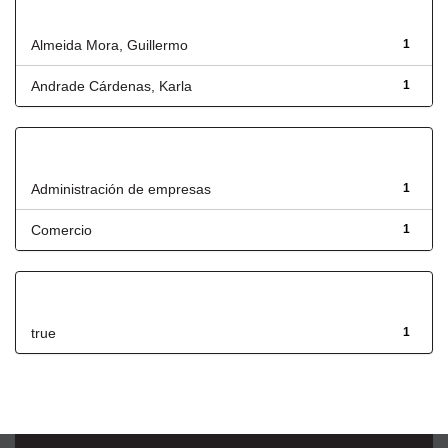
Autor
Almeida Mora, Guillermo
1
Andrade Cárdenas, Karla
1
Título
Administración de empresas
1
Comercio
1
Has File(s)
true
1