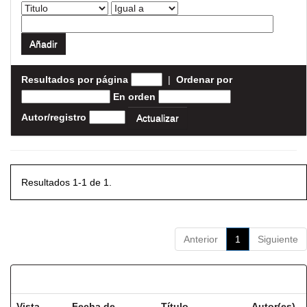
Resultados por página
|
Ordenar por
En orden
Autor/registro
Resultados 1-1 de 1.
Anterior
1
Siguiente
Resultados por ítem:
Vista
Fecha de
Título
Autor(es)