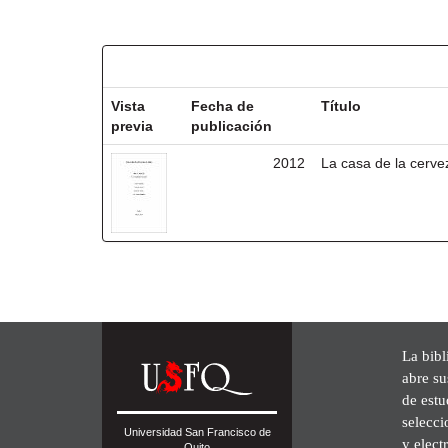
Resultados por ítem:
Vista
Fecha de
Título
previa
publicación
2012
La casa de la cerve
La bibl
abre su
de est
selecci
Universidad San Francisco de
y elect
Quito