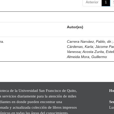
Anterior
1
Autor(es)
za.
Carrera Narváez, Pablo, dir.
;
Cárdenas, Karla
;
Jácome Pa
Vanessa
;
Acosta Zurita, Est
Almeida Mora, Guillermo
ioteca de la Universidad San Francisco de Quito,
Ho
s servicios diariamente para la atención de miles
udiantes en donde pueden encontrar una
Se
onada y actualizada colección de libros impresos
Lu
rónicos en todas las áreas del conocimiento,