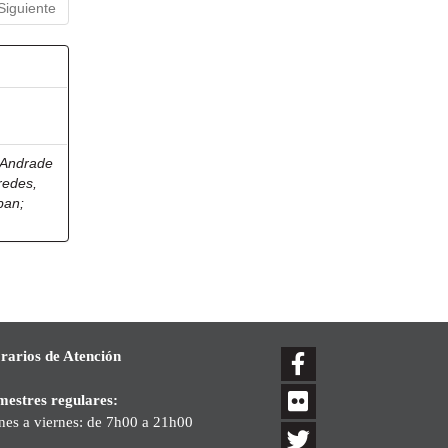
Siguiente
Andrade
redes,
eban
;
rarios de Atención
mestres regulares:
nes a viernes: de 7h00 a 21h00