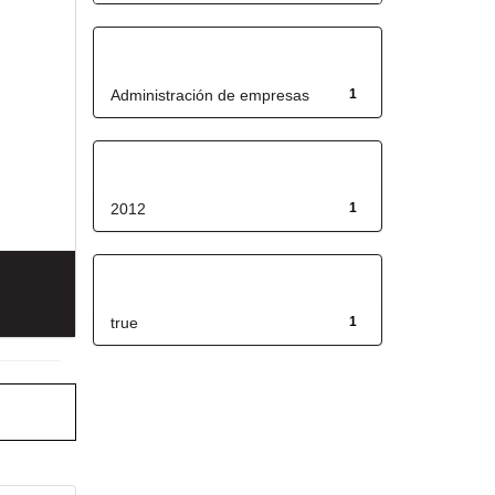
Título
Administración de empresas
1
Fecha de lanzamiento
2012
1
Has File(s)
true
1