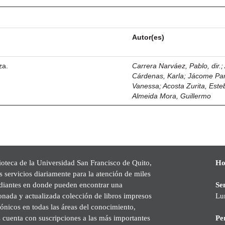
Autor(es)
za.
Carrera Narváez, Pablo, dir.
;
Cárdenas, Karla
;
Jácome Pa
Vanessa
;
Acosta Zurita, Est
Almeida Mora, Guillermo
ioteca de la Universidad San Francisco de Quito,
Ho
s servicios diariamente para la atención de miles
udiantes en donde pueden encontrar una
Se
onada y actualizada colección de libros impresos
Lu
rónicos en todas las áreas del conocimiento,
cuenta con suscripciones a las más importantes
Pe