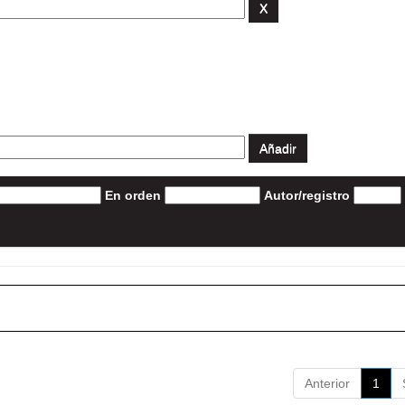
En orden
Autor/registro
Anterior
1