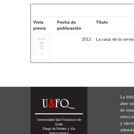
Resultados por ítem:
Vista
Fecha de
Título
previa
publicación
2012
La casa de la cerve
La bibl
abre su
de est
selecci
Universidad San Francisco de
y elect
Quito
Diego de Robles y Vía
además 
Interoceánica