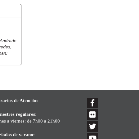
Andrade
redes,
eban
;
rarios de Atención
mestres regulares:
nes a viernes: de 7h00 a 21h00
ríodos de verano: